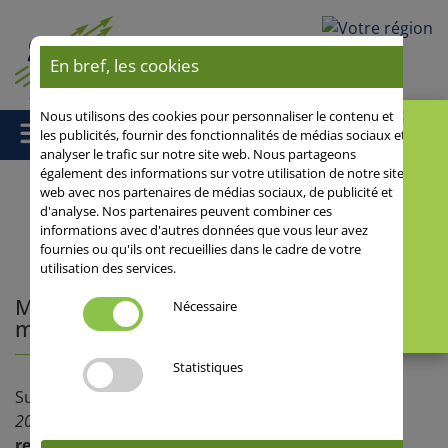
Votre région
En bref, les cookies
Nous utilisons des cookies pour personnaliser le contenu et
les publicités, fournir des fonctionnalités de médias sociaux et
analyser le trafic sur notre site web. Nous partageons
également des informations sur votre utilisation de notre site
web avec nos partenaires de médias sociaux, de publicité et
d'analyse. Nos partenaires peuvent combiner ces
Accueil
/
News Mobil
/ Multiples reconnaissances de la meunerie
informations avec d'autres données que vous leur avez
pour nos blés tendre !
fournies ou qu'ils ont recueillies dans le cadre de votre
utilisation des services.
Multiples reconnaissances de la
Nécessaire
meunerie pour nos blés tendre !
Statistiques
Suite à la publication de la liste des «
blés meuniers
2021
» de l’ANMF,
6 variétés Saaten-Union ont
reçu une nouvelle reconnaissance
, traduction de