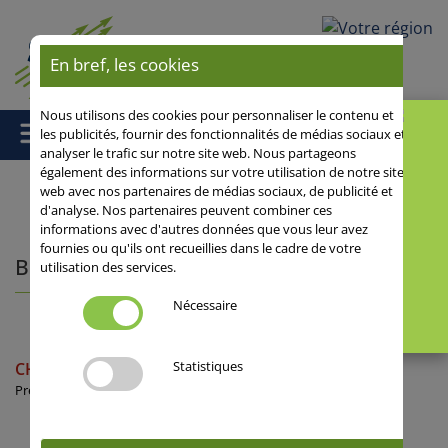
Votre région
En bref, les cookies
Nous utilisons des cookies pour personnaliser le contenu et
les publicités, fournir des fonctionnalités de médias sociaux et
analyser le trafic sur notre site web. Nous partageons
également des informations sur votre utilisation de notre site
web avec nos partenaires de médias sociaux, de publicité et
d'analyse. Nos partenaires peuvent combiner ces
Accueil
/
Céréales lignées
/ Blé tendre d'hiver
informations avec d'autres données que vous leur avez
fournies ou qu'ils ont recueillies dans le cadre de votre
Blé tendre d'hiver
utilisation des services.
0
+
++
Nécessaire
Statistiques
CHEVIGNON
Précocité intermédiaire