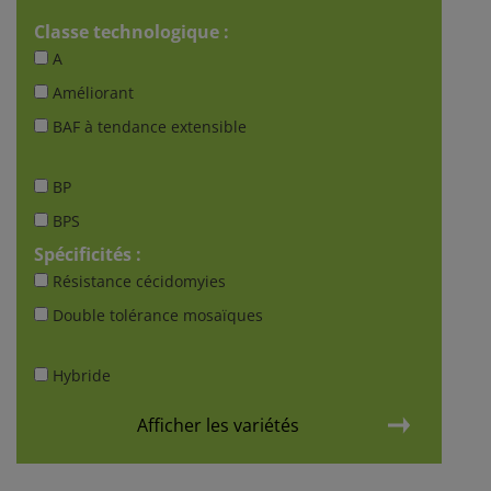
Classe technologique :
A
Améliorant
BAF à tendance extensible
BP
BPS
Spécificités :
Résistance cécidomyies
Double tolérance mosaïques
Hybride
Afficher les variétés