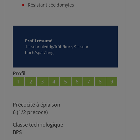
Résistant cécidomyies
Profil résumé
1 = sehr niedrig/früh/kurz, 9 = sehr
hoch/spät/lang
Profil
1
2
3
4
5
6
7
8
9
Précocité à épiaison
6 (1/2 précoce)
Classe technologique
BPS