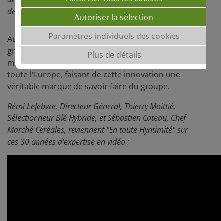
des 30 dernières années.
Autoriser la sélection
Paramètres individuels des cookies
Aujourd'hui
1er opérateur en blé hybride
, le
groupe Saaten-Union comptabilise plusieurs
Plus de détails
millions d'hectares de blé hybride cultivés dans
toute l'Europe, faisant de cette innovation une
véritable marque de savoir-faire du groupe.
Rémi Lefebvre, Directeur Général, Thierry Moittié,
Sélectionneur Blé Hybride, et Sébastien Cateau, Chef
Marché Céréales, reviennent "En toute Hyntimité" sur
ces 30 années d'expertise en vidéo :