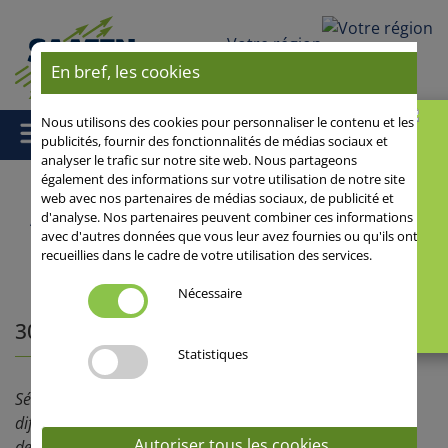
Votre région
En bref, les cookies
Nous utilisons des cookies pour personnaliser le contenu et les
publicités, fournir des fonctionnalités de médias sociaux et
analyser le trafic sur notre site web. Nous partageons
également des informations sur votre utilisation de notre site
web avec nos partenaires de médias sociaux, de publicité et
d'analyse. Nos partenaires peuvent combiner ces informations
Accueil
/
/
Cultiver l’avance hybride
/ 30 ans d'expertise en blé
avec d'autres données que vous leur avez fournies ou qu'ils ont
hybride
recueillies dans le cadre de votre utilisation des services.
Nécessaire
30 ans d'expertise en blé hybride
Statistiques
Sélection des variétés, production des semences,
diffusion de la génétique... Le groupe SAATEN-UNION a
Autoriser tous les cookies
developpé un ensemble de savoir-faire unique au cours