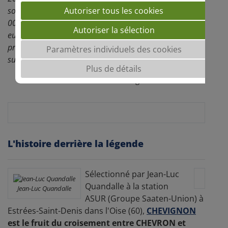
sole nationale en blé tendre d'hiver* (soit près de 550
Autoriser tous les cookies
000ha cultivés) et est multipliée dans plus de 10 pays
Autoriser la sélection
européens. Aussi performant en conventionnel qu'en
production biologique,
CHEVIGNON
profite d'un
Paramètres individuels des cookies
succès qui ne doit rien au hasard.
Plus de détails
*Données FranceAgriMer récolte 2020
L'histoire derrière la légende
Sélectionné par Jean-Luc
Quandalle à la station
Jean-Luc Quandalle
ASUR (Groupe Saaten-Union) à
Estrées-Saint-Denis dans l'Oise (60),
CHEVIGNON
est le fruit du croisement entre CHEVRON et