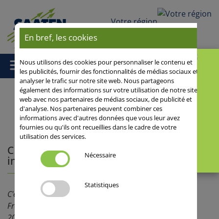
Votre région
En bref, les cookies
Nous utilisons des cookies pour personnaliser le contenu et
les publicités, fournir des fonctionnalités de médias sociaux et
analyser le trafic sur notre site web. Nous partageons
également des informations sur votre utilisation de notre site
web avec nos partenaires de médias sociaux, de publicité et
Accueil
/
News Mobil
/ CHEVIGNON : une success story made in
d'analyse. Nos partenaires peuvent combiner ces
informations avec d'autres données que vous leur avez
Saaten-Union !
fournies ou qu'ils ont recueillies dans le cadre de votre
utilisation des services.
CHEVIGNON : une success story made
Nécessaire
in Saaten-Union !
Statistiques
C'est "le blé préféré des agriculteurs" : 1ère variété en
France avec près de 6000ha de multiplication en récolte
2020,
CHEVIGNON
représente aussi plus de 13% de la