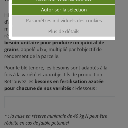
Autoriser la sélection
Historiquement, le calcul de la dose totale
Paramètres individuels des cookies
d’azote sur céréales est réalisé grâce à la
méthode du bilan prévisionnel, souvent déclinée
Plus de détails
régionalement en France. Elle s’appuie sur le
besoin unitaire pour produire un quintal de
grains
, appelé « b », multiplié par l’objectif de
rendement de la parcelle.
Pour le blé tendre, les besoins sont adaptés à la
fois à la variété et aux objectifs de production.
Retrouvez les
besoins en fertilisation azotée
pour chacune de nos variétés
ci-dessous :
* : la mise en réserve minimale de 40 kg N peut être
réduite en cas de faible potentiel