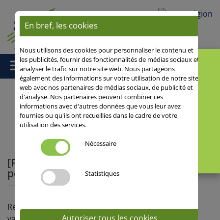
Votre région
En bref, les cookies
Nous utilisons des cookies pour personnaliser le contenu et
les publicités, fournir des fonctionnalités de médias sociaux et
analyser le trafic sur notre site web. Nous partageons
également des informations sur votre utilisation de notre site
web avec nos partenaires de médias sociaux, de publicité et
d'analyse. Nos partenaires peuvent combiner ces
informations avec d'autres données que vous leur avez
Accueil
/
Nos actualités
/ [FERTILISATION] Quel apport d'azote
fournies ou qu'ils ont recueillies dans le cadre de votre
pour nos blés tendres ?
utilisation des services.
Nécessaire
[FERTILISATION] Quel apport d'azote
pour nos blés tendres ?
Statistiques
Retrouvez les besoins unitaires en azote de nos
Autoriser tous les cookies
variétés en 1 clic !