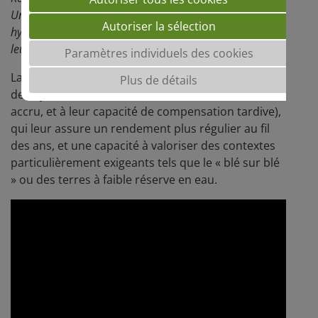
Union, nous présentent les caractéristiques du blé
Autoriser la sélection
hybride en situation limitante. Ci-dessous l'essentiel de
leur propos.
Paramètres individuels des cookies
La première partie aborde la tolérance aux stress
Plus de détails
des hybrides (due notamment à leur enracinement
accru, et à leur capacité de compensation tardive),
qui leur assure un rendement plus régulier au fil
des ans, et une capacité à valoriser des contextes
particulièrement exigeants tels que le « blé sur blé
» ou des terres à faible réserve en eau.