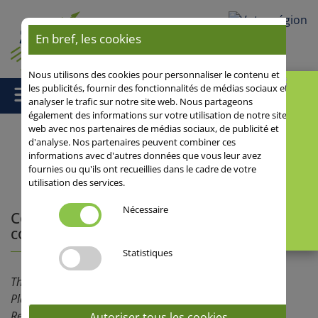
Votre région
En bref, les cookies
Nous utilisons des cookies pour personnaliser le contenu et
les publicités, fournir des fonctionnalités de médias sociaux et
analyser le trafic sur notre site web. Nous partageons
également des informations sur votre utilisation de notre site
web avec nos partenaires de médias sociaux, de publicité et
d'analyse. Nos partenaires peuvent combiner ces
informations avec d'autres données que vous leur avez
Accueil
/
Nos actualités
/ Conférence en ligne : le blé hybride
fournies ou qu'ils ont recueillies dans le cadre de votre
comme levier de revalorisation
utilisation des services.
Nécessaire
Conférence en ligne : le blé hybride
comme levier de revalorisation
Statistiques
Thierry Moittié, sélectionneur blé hybride chez ASUR
Plant Breeding depuis 17 ans, et Antoine Vignon,
Responsable développement et filières chez Saaten-
Autoriser tous les cookies