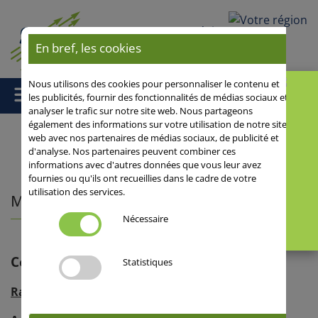
Votre région
En bref, les cookies
Nous utilisons des cookies pour personnaliser le contenu et
les publicités, fournir des fonctionnalités de médias sociaux et
analyser le trafic sur notre site web. Nous partageons
également des informations sur votre utilisation de notre site
web avec nos partenaires de médias sociaux, de publicité et
d'analyse. Nos partenaires peuvent combiner ces
Accueil
/
Mentions légales
/ Mentions légales
informations avec d'autres données que vous leur avez
fournies ou qu'ils ont recueillies dans le cadre de votre
utilisation des services.
Mentions légales
Nécessaire
Ce site est la propriété de
Statistiques
Raison sociale
: SAATEN-UNION