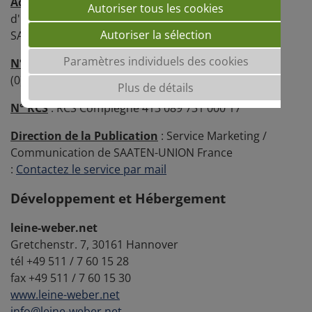
Adresse postale
: Pôle Végétal de la Plaine
Autoriser tous les cookies
d'Estrées - 6 rue du Jeu d'Arc - 60190 ESTREES-
Autoriser la sélection
SAINT-DENIS (France)
Paramètres individuels des cookies
N°téléphone
: +33 (0)3 44 91 48 40
N° Fax
: +33
(0)3 44 91 48 48
Plus de détails
N° RCS
: RCS Compiègne 413 089 731 000 17
Direction de la Publication
: Service Marketing /
Communication de SAATEN-UNION France
:
Contactez le service par mail
Développement et Hébergement
leine-weber.net
Gretchenstr. 7, 30161 Hannover
tél +49 511 / 7 60 15 28
fax +49 511 / 7 60 15 30
www.leine-weber.net
info@leine-weber.net