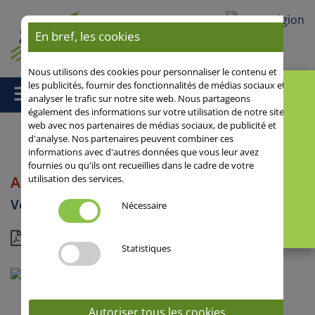
Votre région
En bref, les cookies
Nous utilisons des cookies pour personnaliser le contenu et
les publicités, fournir des fonctionnalités de médias sociaux et
analyser le trafic sur notre site web. Nous partageons
également des informations sur votre utilisation de notre site
web avec nos partenaires de médias sociaux, de publicité et
d'analyse. Nos partenaires peuvent combiner ces
informations avec d'autres données que vous leur avez
Accueil
/
Plantes multi-services
/
Vesce
/ ARGON
fournies ou qu'ils ont recueillies dans le cadre de votre
ARGON
utilisation des services.
Vesce
Nécessaire
Dossier
Statistiques
Autoriser tous les cookies