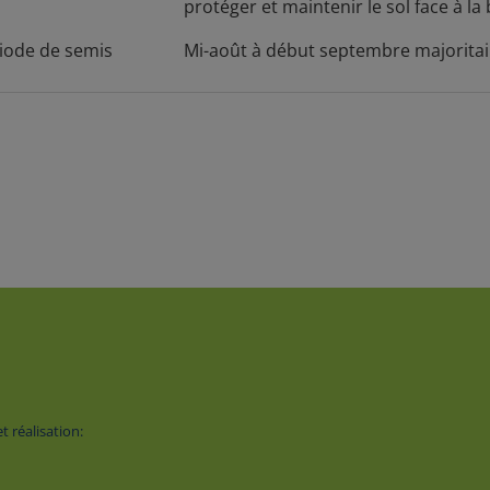
protéger et maintenir le sol face à la
iode de semis
Mi-août à début septembre majorita
 réalisation: