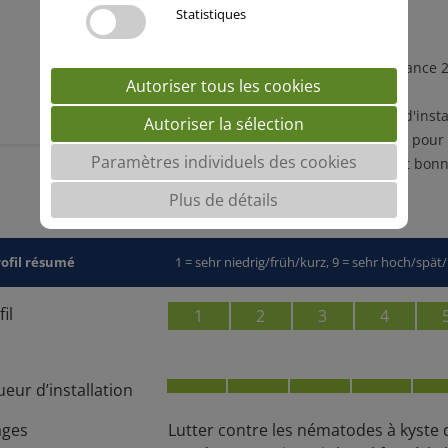
de la betterave
Statistiques
Anti-nématodes
(classe H1 - CTPS France
Autoriser tous les cookies
de la betterave
Excellente rapidité d'insta
Autoriser la sélection
Tradivité à floraison pour
Paramètres individuels des cookies
Destruction facile et bonn
Plus de détails
rofil résumé
1 = sehr niedrig/früh/kurz, 9 = sehr hoch/spät
il
1
2
3
4
ueur d’installation
ages
Lutter contre les nématodes à kyste de