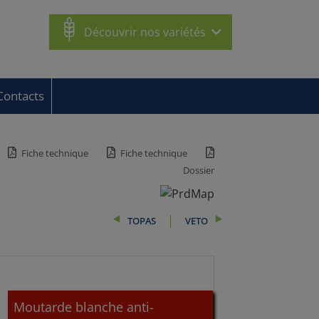
Découvrir nos variétés
Contacts
Fiche technique
Fiche technique
Dossier
TOPAS
VETO
Moutarde blanche anti-