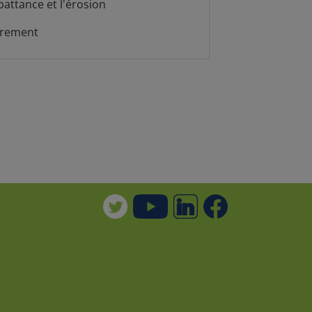
 battance et l'érosion
irement