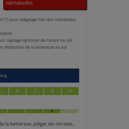
nématodes
 2017) pour piégeage fort des nématodes
llation
 un captage optimisé de l'azote du sol
e réstitution de la biomasse au sol
/lang
5
6
7
8
9
8
 la betterave, piéger les nitrates,