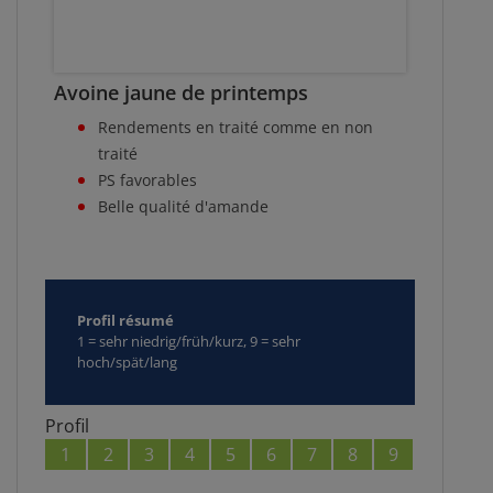
Avoine jaune de printemps
Rendements en traité comme en non
traité
PS favorables
Belle qualité d'amande
Profil résumé
1 = sehr niedrig/früh/kurz, 9 = sehr
hoch/spät/lang
Profil
1
2
3
4
5
6
7
8
9